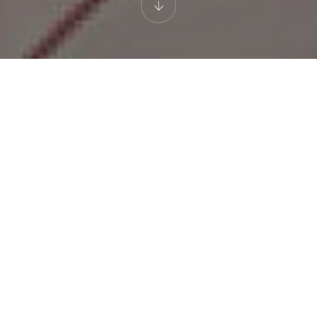
HOTEL DEL PARCO
Camera Classic
Camere Standard per 1 o 2 persone, con letto matrimoniale o due
letti singoli. Dotata di minibar, TV satellitare, sky, telefono,
cassaforte, connessione internet in fibra, free WI-FI, aria
condizionata.